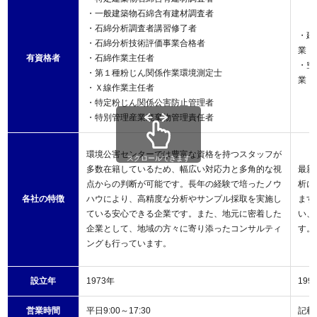
・一般建築物石綿含有建材調査者
・石綿分析調査者講習修了者
・建
・石綿分析技術評価事業合格者
業 
有資格者
・石綿作業主任者
・空
・第１種粉じん関係作業環境測定士
業 
・Ｘ線作業主任者
・特定粉じん関係公害防止管理者
・特別管理産業廃棄物管理責任者
環境公害センターでは豊富な資格を持つスタッフが
スクロールできます
多数在籍しているため、幅広い対応力と多角的な視
最新
点からの判断が可能です。長年の経験で培ったノウ
析に
各社の特徴
ハウにより、高精度な分析やサンプル採取を実施し
ます
ている安心できる企業です。また、地元に密着した
い、
企業として、地域の方々に寄り添ったコンサルティ
す。
ングも行っています。
設立年
1973年
199
営業時間
平日9:00～17:30
記載