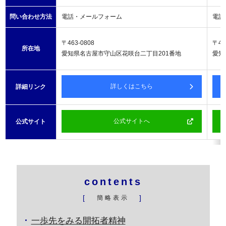
問い合わせ方法
電話・メールフォーム
電話
〒463-0808
〒45
所在地
愛知県名古屋市守山区花咲台二丁目201番地
愛知
詳しくはこちら
詳細リンク
公式サイトへ
公式サイト
contents
[
]
簡略表示
一歩先をみる開拓者精神