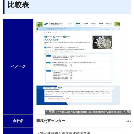
比較表
イメージ
引用元：https://kankyoukougai.jp/description/asbestos/
引用元：ht
会社名
環境公害センター
コス
・特定建築物石綿含有建材調査者