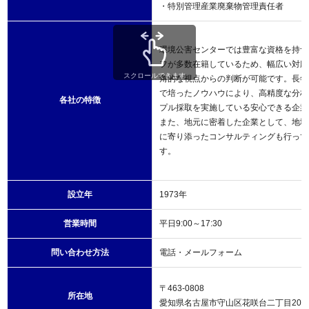
・特別管理産業廃棄物管理責任者
環境公害センターでは豊富な資格を持つ
フが多数在籍しているため、幅広い対応
スクロールできます
角的な視点からの判断が可能です。長年
で培ったノウハウにより、高精度な分析
各社の特徴
プル採取を実施している安心できる企業
また、地元に密着した企業として、地域
に寄り添ったコンサルティングも行って
す。
設立年
1973年
営業時間
平日9:00～17:30
問い合わせ方法
電話・メールフォーム
〒463-0808
所在地
愛知県名古屋市守山区花咲台二丁目201